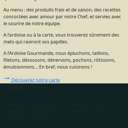
Au menu : des produits frais et de saison, des recettes
concoctées avec amour par notre Chef, et servies avec
le sourire de notre équipe.
A l’ardoise ou à la carte, vous trouverez sûrement des
mets qui raviront vos papilles.
A l’Ardoise Gourmande, nous épluchons, taillons,
filetons, désossons, dénervons, pochons, rôtissons,
émulsionnons… En bref, nous cuisinons !
arrow_right_alt
Découvrez notre carte
L'équipe
Isabelle et son équipe vous accueille du lundi au
vendredi, du petit déjeuner au dîner, dans une
ambiance conviviale.