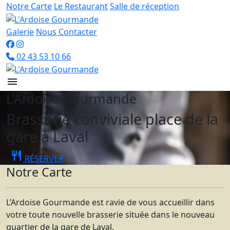
Notre Carte
Le Restaurant
Salle de réception
Galerie
Nous Contacter
02 43 53 10 66
menu
L'Ardoise Gourmande
Brasserie conviviale place de la
gare à Laval
restaurant
RÉSERVER
Notre Carte
L’Ardoise Gourmande est ravie de vous accueillir dans
votre toute nouvelle brasserie située dans le nouveau
quartier de la gare de Laval.